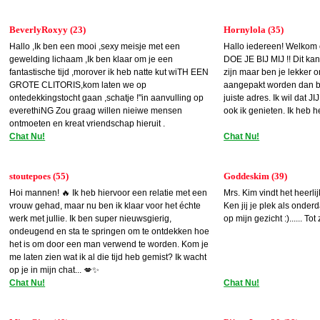
BeverlyRoxyy (23)
Hornylola (35)
Hallo ,Ik ben een mooi ,sexy meisje met een
Hallo iedereen! Welkom 
gewelding lichaam ,Ik ben klaar om je een
DOE JE BIJ MIJ !! Dit ka
fantastische tijd ,morover ik heb natte kut wiTH EEN
zijn maar ben je lekker 
GROTE CLITORIS,kom laten we op
aangepakt worden dan ben
ontedekkingstocht gaan ,schatje !"in aanvulling op
juiste adres. Ik wil dat J
everethiNG Zou graag willen nieiwe mensen
ook ik genieten. Ik heb h
ontmoeten en kreat vriendschap hieruit .
Chat Nu!
Chat Nu!
stoutepoes (55)
Goddeskim (39)
Hoi mannen! 🔥 Ik heb hiervoor een relatie met een
Mrs. Kim vindt het heerli
vrouw gehad, maar nu ben ik klaar voor het échte
Ken jij je plek als onder
werk met jullie. Ik ben super nieuwsgierig,
op mijn gezicht :)...... To
ondeugend en sta te springen om te ontdekken hoe
het is om door een man verwend te worden. Kom je
me laten zien wat ik al die tijd heb gemist? Ik wacht
op je in mijn chat... 💋✨
Chat Nu!
Chat Nu!