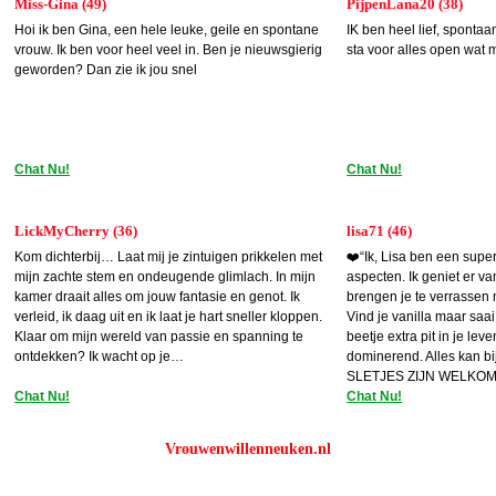
Miss-Gina (49)
PijpenLana20 (38)
Hoi ik ben Gina, een hele leuke, geile en spontane
IK ben heel lief, spont
vrouw. Ik ben voor heel veel in. Ben je nieuwsgierig
sta voor alles open wat 
geworden? Dan zie ik jou snel
Chat Nu!
Chat Nu!
LickMyCherry (36)
lisa71 (46)
Kom dichterbij… Laat mij je zintuigen prikkelen met
❤️“Ik, Lisa ben een super
mijn zachte stem en ondeugende glimlach. In mijn
aspecten. Ik geniet er va
kamer draait alles om jouw fantasie en genot. Ik
brengen je te verrassen
verleid, ik daag uit en ik laat je hart sneller kloppen.
Vind je vanilla maar saa
Klaar om mijn wereld van passie en spanning te
beetje extra pit in je le
ontdekken? Ik wacht op je…
dominerend. Alles kan 
SLETJES ZIJN WELKOM.
Chat Nu!
Chat Nu!
Vrouwenwillenneuken.nl