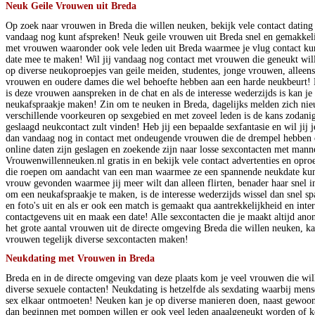
Neuk Geile Vrouwen uit Breda
Op zoek naar vrouwen in Breda die willen neuken, bekijk vele contact dating
vandaag nog kunt afspreken! Neuk geile vrouwen uit Breda snel en gemakkelij
met vrouwen waaronder ook vele leden uit Breda waarmee je vlug contact k
date mee te maken! Wil jij vandaag nog contact met vrouwen die geneukt wil
op diverse neukoproepjes van geile meiden, studentes, jonge vrouwen, alleens
vrouwen en oudere dames die wel behoefte hebben aan een harde neukbeurt! 
is deze vrouwen aanspreken in de chat en als de interesse wederzijds is kan je
neukafspraakje maken! Zin om te neuken in Breda, dagelijks melden zich ni
verschillende voorkeuren op sexgebied en met zoveel leden is de kans zodanig 
geslaagd neukcontact zult vinden! Heb jij een bepaalde sexfantasie en wil jij
dan vandaag nog in contact met ondeugende vrouwen die de drempel hebben
online daten zijn geslagen en zoekende zijn naar losse sexcontacten met manne
Vrouwenwillenneuken.nl gratis in en bekijk vele contact advertenties en opr
die roepen om aandacht van een man waarmee ze een spannende neukdate ku
vrouw gevonden waarmee jij meer wilt dan alleen flirten, benader haar snel i
om een neukafspraakje te maken, is de interesse wederzijds wissel dan snel sp
en foto's uit en als er ook een match is gemaakt qua aantrekkelijkheid en inte
contactgevens uit en maak een date! Alle sexcontacten die je maakt altijd ano
het grote aantal vrouwen uit de directe omgeving Breda die willen neuken, ka
vrouwen tegelijk diverse sexcontacten maken!
Neukdating met Vrouwen in Breda
Breda en in de directe omgeving van deze plaats kom je veel vrouwen die wil
diverse sexuele contacten! Neukdating is hetzelfde als sexdating waarbij men
sex elkaar ontmoeten! Neuken kan je op diverse manieren doen, naast gewoon 
dan beginnen met pompen willen er ook veel leden anaalgeneukt worden of ke