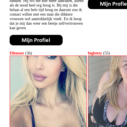
banken. Hij wil me niet meer aanraken, alleen
als de nood heel erg hoog is. Bij mij is die
helaas al een hele tijd hoog en daarom zou ik
contact willen met een man die dikkere
vrouwen wel aantrekkelijk vindt. En ik hoop
dat je mij dan weer een beetje zelfvertrouwen
kan geven.
Ellenoor
(36)
bigbetty
(55)