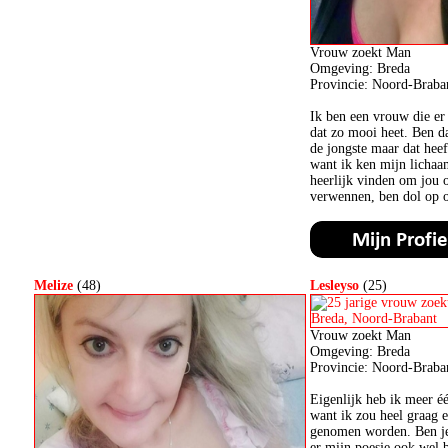
Vrouw zoekt Man
Omgeving: Breda
Provincie: Noord-Braba
Ik ben een vrouw die er 
dat zo mooi heet. Ben d
de jongste maar dat hee
want ik ken mijn licha
heerlijk vinden om jou o
verwennen, ben dol op o
Melize
(48)
Lesleyso
(25)
Vrouw zoekt Man
Omgeving: Breda
Provincie: Noord-Braba
Eigenlijk heb ik meer é
want ik zou heel graag e
genomen worden. Ben je
er mijn poesje ook wel 