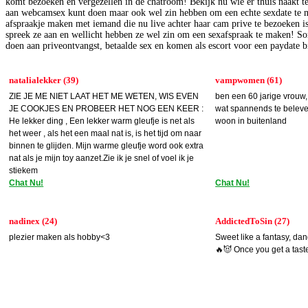
komt bezoeken en vergezellen in de chatroom! Bekijk nu wie er thuis naakt t
aan webcamsex kunt doen maar ook wel zin hebben om een echte sexdate te 
afspraakje maken met iemand die nu live achter haar cam prive te bezoeken is
spreek ze aan en wellicht hebben ze wel zin om een sexafspraak te maken! 
doen aan priveontvangst, betaalde sex en komen als escort voor een paydate bi
natalialekker (39)
vampwomen (61)
ZIE JE ME NIET LAAT HET ME WETEN, WIS EVEN
ben een 60 jarige vrouw, 
JE COOKJES EN PROBEER HET NOG EEN KEER :
wat spannends te beleve
He lekker ding , Een lekker warm gleufje is net als
woon in buitenland
het weer , als het een maal nat is, is het tijd om naar
binnen te glijden. Mijn warme gleufje word ook extra
nat als je mijn toy aanzet.Zie ik je snel of voel ik je
stiekem
Chat Nu!
Chat Nu!
nadinex (24)
AddictedToSin (27)
plezier maken als hobby<3
Sweet like a fantasy, dan
🔥😈 Once you get a tast