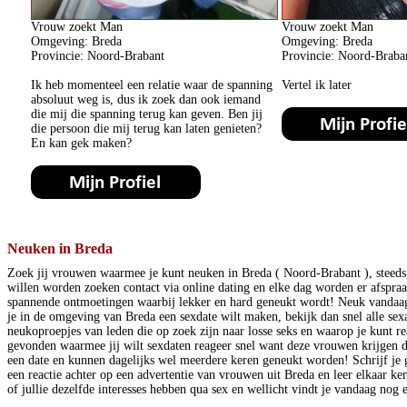
Vrouw zoekt Man
Vrouw zoekt Man
Omgeving: Breda
Omgeving: Breda
Provincie: Noord-Brabant
Provincie: Noord-Braba
Ik heb momenteel een relatie waar de spanning
Vertel ik later
absoluut weg is, dus ik zoek dan ook iemand
die mij die spanning terug kan geven. Ben jij
die persoon die mij terug kan laten genieten?
En kan gek maken?
Neuken in Breda
Zoek jij vrouwen waarmee je kunt neuken in Breda ( Noord-Brabant ), steed
willen worden zoeken contact via online dating en elke dag worden er afspra
spannende ontmoetingen waarbij lekker en hard geneukt wordt! Neuk vandaag
je in de omgeving van Breda een sexdate wilt maken, bekijk dan snel alle sex
neukoproepjes van leden die op zoek zijn naar losse seks en waarop je kunt r
gevonden waarmee jij wilt sexdaten reageer snel want deze vrouwen krijgen da
een date en kunnen dagelijks wel meerdere keren geneukt worden! Schrijf je gra
een reactie achter op een advertentie van vrouwen uit Breda en leer elkaar ke
of jullie dezelfde interesses hebben qua sex en wellicht vindt je vandaag nog