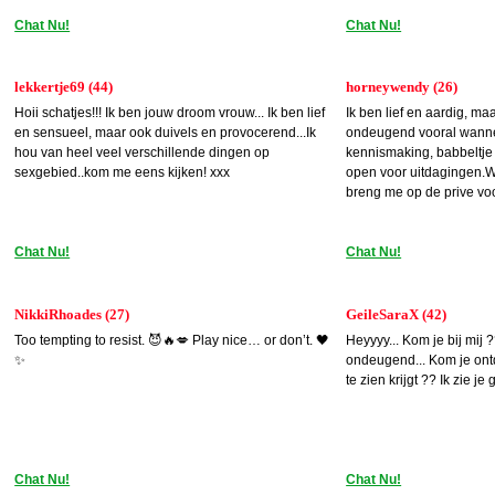
Chat Nu!
Chat Nu!
lekkertje69 (44)
horneywendy (26)
Hoii schatjes!!! Ik ben jouw droom vrouw... Ik ben lief
Ik ben lief en aardig, m
en sensueel, maar ook duivels en provocerend...Ik
ondeugend vooral wannee
hou van heel veel verschillende dingen op
kennismaking, babbeltje
sexgebied..kom me eens kijken! xxx
open voor uitdagingen.Wi
breng me op de prive voo
Chat Nu!
Chat Nu!
NikkiRhoades (27)
GeileSaraX (42)
Too tempting to resist. 😈🔥💋 Play nice… or don’t. 🖤
Heyyyy... Kom je bij mij ?
✨
ondeugend... Kom je ont
te zien krijgt ?? Ik zie je
Chat Nu!
Chat Nu!