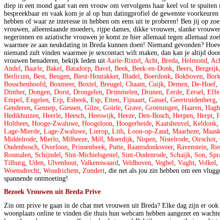
diep in een mond gaat van een vrouw om vervolgens haar keel vol te spuiten m
bespreekbaar en vaak kom je al op hun datingprofiel de gewenste voorkeuren 
hebben of waar ze interesse in hebben om eens uit te proberen! Ben jij op zo
vrouwen, alleenstaande moeders, rijpe dames, dikke vrouwen, slanke vrouwe
negerinnen en aziatische vrouwen je komt ze hier allemaal tegen allemaal z
waarmee ze aan neukdating in Breda kunnen doen! Niemand gevonden? Hoewel
niemand zult vinden waarmee je sexcontact wilt maken, dan kan je altijd doo
vrouwen benaderen, bekijk leden uit
Aarle-Rixtel
,
Acht
,
Breda
,
Helmond
,
Ac
Andel
,
Baarle
,
Bakel
,
Batadorp
,
Bavel
,
Beek
,
Beek-en-Donk
,
Beers
,
Bergeijk
Berlicum
,
Best
,
Beugen
,
Biest-Houtakker
,
Bladel
,
Boerdonk
,
Bokhoven
,
Bork
Bosschenhoofd
,
Boxmeer
,
Boxtel
,
Breugel
,
Chaam
,
Cuijk
,
Demen
,
De-Hoef
,
Dinther
,
Dongen
,
Dorst
,
Drongelen
,
Drimmelen
,
Drunen
,
Eerde
,
Eersel
,
Effe
Empel
,
Engelen
,
Erp
,
Esbeek
,
Esp
,
Etten
,
Fijnaart
,
Gassel
,
Geertruidenberg
,
Genderen
,
Gennep
,
Giessen
,
Gilze
,
Goirle
,
Grave
,
Groeningen
,
Haaren
,
Hagh
Hedikhuizen
,
Heerle
,
Heesch
,
Heeswijk
,
Heeze
,
Den-Bosch
,
Herpen
,
Herpt
,
H
Holthees
,
Hooge-Zwaluwe
,
Hoogeloon
,
Hoogerheide
,
Kaatsheuvel
,
Keldonk
Lage-Mierde
,
Lage-Zwaluwe
,
Lierop
,
Lith
,
Loon-op-Zand
,
Maarheze
,
Maask
Middelrode
,
Mierlo
,
Milheeze
,
Mill
,
Moerdijk
,
Nispen
,
Nistelrode
,
Oirschot
,
Oudenbosch
,
Overloon
,
Prinsenbeek
,
Putte
,
Raamsdonksveer
,
Ravenstein
,
Rie
Rosmalen
,
Schijndel
,
Sint-Michielsgestel
,
Sint-Oudenrode
,
Schaijk
,
Son
,
Spr
Tilburg
,
Uden
,
Ulvenhout
,
Valkenswaard
,
Veldhoven
,
Veghel
,
Vught
,
Volkel
,
Woensdrecht
,
Woudrichem
,
Zundert
, die net als jou zin hebben om een vlugg
spannende ontmoeting!
Bezoek Vrouwen uit Breda Prive
Zin om prive te gaan in de chat met vrouwen uit Breda? Elke dag zijn er oo
woonplaats online te vinden die thuis hun webcam hebben aangezet en wacht