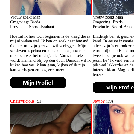
Vrouw zoekt Man
Vrouw zoekt Man
Omgeving: Breda
Omgeving: Breda
Provincie: Noord-Brabant
Provincie: Noord-Braba
Hoe zal ik hier toch beginnen is de vraag die ik
Eindelijk ben ik geschei
mij al weken stel. Ik ben op zoek naar iemand
kerel. In eerste instanti
die met mij zijn grenzen wil verleggen. Mijn
alleen zijn heeft ook zo 
seksleven is prima en niets mis mee, maar ik
word mijn cup F niet m
mis toch wel het uitdagende. Van saaie seks
tweede ben je ook wel e
wordt niemand blij op den duur. Daarom wil ik
jezelf he? Ik vind een h
kijken hoe ver ik kan gaan, kijken of ik pijn
pik veel lekkerder en d
kan verdragen en nog veel meer.
intenser klaar. Mag ik d
lenen?
Cherrylicious
(51)
Joyjoy
(39)