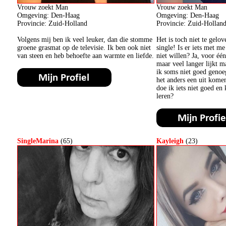
Vrouw zoekt Man
Vrouw zoekt Man
Omgeving: Den-Haag
Omgeving: Den-Haag
Provincie: Zuid-Holland
Provincie: Zuid-Hollan
Volgens mij ben ik veel leuker, dan die stomme
Het is toch niet te gelo
groene grasmat op de televisie. Ik ben ook niet
single! Is er iets met 
van steen en heb behoefte aan warmte en liefde.
niet willen? Ja, voor éé
maar veel langer lijkt m
ik soms niet goed genoeg
het anders een uit kome
doe ik iets niet goed en
leren?
SingleMarina
(65)
Kayleigh
(23)