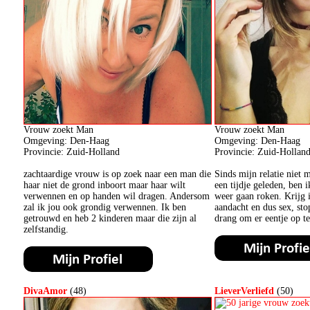
Vrouw zoekt Man
Vrouw zoekt Man
Omgeving: Den-Haag
Omgeving: Den-Haag
Provincie: Zuid-Holland
Provincie: Zuid-Hollan
zachtaardige vrouw is op zoek naar een man die
Sinds mijn relatie niet 
haar niet de grond inboort maar haar wilt
een tijdje geleden, ben i
verwennen en op handen wil dragen. Andersom
weer gaan roken. Krijg 
zal ik jou ook grondig verwennen. Ik ben
aandacht en dus sex, sto
getrouwd en heb 2 kinderen maar die zijn al
drang om er eentje op te
zelfstandig.
DivaAmor
(48)
LieverVerliefd
(50)