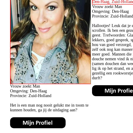
Vrouw zoekt Man
Omgeving: Den-Haag
Provincie: Zuid-Hollan
Hallootjes! Leuk dat je
scrollen. Ik ben een gez
geest. Trefwoorden: Gla
lekkers, goed gesprek, 
hou van goed verzorgd, l
zelf ook nog kan masser
meer goed. Mannen die n
douche nemen vind ik n
(samen douchen dan wee
lig ik op het strand, en 
gezellig een rookworstj
durft?
Vrouw zoekt Man
Omgeving: Den-Haag
Provincie: Zuid-Holland
Het is een man nog nooit gelukt me in toom te
kunnen houden, ga jij de uitdaging aan?