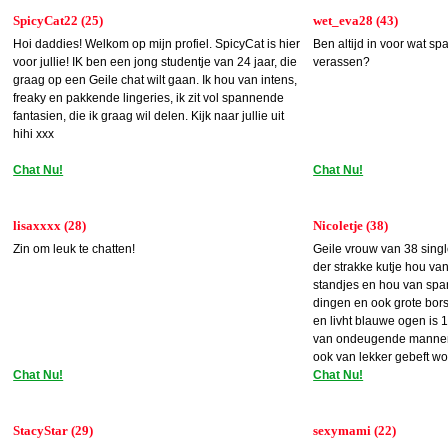
SpicyCat22 (25)
wet_eva28 (43)
Hoi daddies! Welkom op mijn profiel. SpicyCat is hier
Ben altijd in voor wat s
voor jullie! IK ben een jong studentje van 24 jaar, die
verassen?
graag op een Geile chat wilt gaan. Ik hou van intens,
freaky en pakkende lingeries, ik zit vol spannende
fantasien, die ik graag wil delen. Kijk naar jullie uit
hihi xxx
Chat Nu!
Chat Nu!
lisaxxxx (28)
Nicoletje (38)
Zin om leuk te chatten!
Geile vrouw van 38 singl
der strakke kutje hou va
standjes en hou van spa
dingen en ook grote bor
en livht blauwe ogen is
van ondeugende mannen
ook van lekker gebeft wo
Chat Nu!
pijpen…….,
Chat Nu!
StacyStar (29)
sexymami (22)