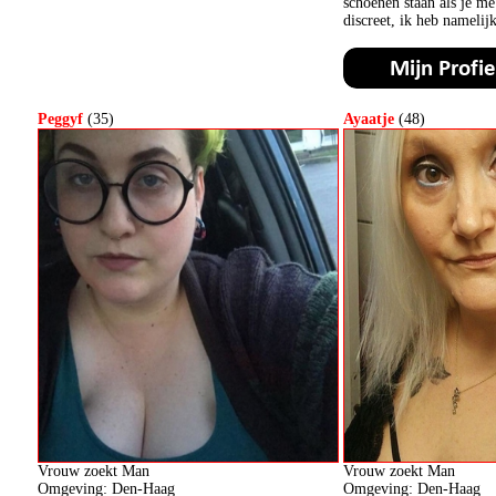
schoenen staan als je m
discreet, ik heb namelij
Peggyf
(35)
Ayaatje
(48)
Vrouw zoekt Man
Vrouw zoekt Man
Omgeving: Den-Haag
Omgeving: Den-Haag