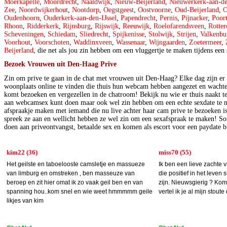
Moerkapelle
,
Moordrecht
,
Naaldwijk
,
Nieuw-Beijerland
,
Nieuwerkerk-aan-de
Zee
,
Noordwijkerhout
,
Nootdorp
,
Oegstgeest
,
Oostvoorne
,
Oud-Beijerland
,
O
Oudenhoorn
,
Ouderkerk-aan-den-IJssel
,
Papendrecht
,
Pernis
,
Pijnacker
,
Poor
Rhoon
,
Ridderkerk
,
Rijnsburg
,
Rijswijk
,
Reeuwijk
,
Roelofarendsveen
,
Rotte
Scheveningen
,
Schiedam
,
Sliedrecht
,
Spijkenisse
,
Stolwijk
,
Strijen
,
Valkenbu
Voorhout
,
Voorschoten
,
Waddinxveen
,
Wassenaar
,
Wijngaarden
,
Zoetermeer
,
Beijerland
, die net als jou zin hebben om een vluggertje te maken tijdens ee
Bezoek Vrouwen uit Den-Haag Prive
Zin om prive te gaan in de chat met vrouwen uit Den-Haag? Elke dag zijn e
woonplaats online te vinden die thuis hun webcam hebben aangezet en wacht
komt bezoeken en vergezellen in de chatroom! Bekijk nu wie er thuis naakt t
aan webcamsex kunt doen maar ook wel zin hebben om een echte sexdate te 
afspraakje maken met iemand die nu live achter haar cam prive te bezoeken is
spreek ze aan en wellicht hebben ze wel zin om een sexafspraak te maken! 
doen aan priveontvangst, betaalde sex en komen als escort voor een paydate bi
kim22 (36)
miss70 (55)
Het geilste en taboelooste camsletje en massueze
Ik ben een lieve zachte 
van limburg en omstreken , ben masseuze van
die positief in het leven
beroep en zit hier omat ik zo vaak geil ben en van
zijn. Nieuwsgierig ? K
spanning hou..kom snel en wie weet hmmmmm geile
vertel ik je al mijn stout
likjes van kim