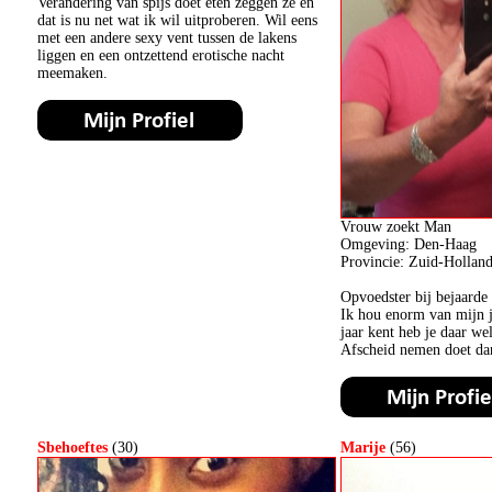
Verandering van spijs doet eten zeggen ze en
dat is nu net wat ik wil uitproberen. Wil eens
met een andere sexy vent tussen de lakens
liggen en een ontzettend erotische nacht
meemaken.
Vrouw zoekt Man
Omgeving: Den-Haag
Provincie: Zuid-Hollan
Opvoedster bij bejaarde
Ik hou enorm van mijn j
jaar kent heb je daar we
Afscheid nemen doet dan
Sbehoeftes
(30)
Marije
(56)