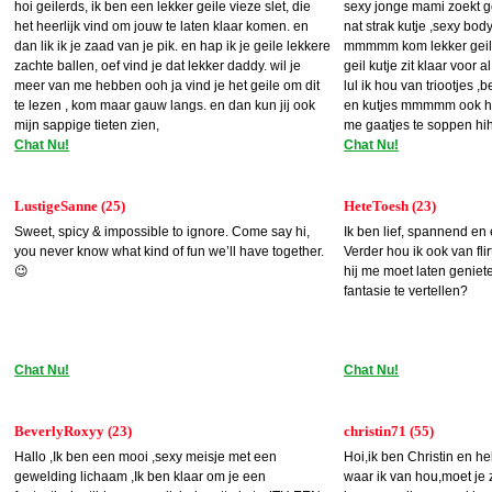
hoi geilerds, ik ben een lekker geile vieze slet, die
sexy jonge mami zoekt ge
het heerlijk vind om jouw te laten klaar komen. en
nat strak kutje ,sexy body
dan lik ik je zaad van je pik. en hap ik je geile lekkere
mmmmm kom lekker geil
zachte ballen, oef vind je dat lekker daddy. wil je
geil kutje zit klaar voor 
meer van me hebben ooh ja vind je het geile om dit
lul ik hou van triootjes 
te lezen , kom maar gauw langs. en dan kun jij ook
en kutjes mmmmm ook heb
mijn sappige tieten zien,
me gaatjes te soppen hi
Chat Nu!
Chat Nu!
LustigeSanne (25)
HeteToesh (23)
Sweet, spicy & impossible to ignore. Come say hi,
Ik ben lief, spannend e
you never know what kind of fun we’ll have together.
Verder hou ik ook van fl
😉
hij me moet laten geniete
fantasie te vertellen?
Chat Nu!
Chat Nu!
BeverlyRoxyy (23)
christin71 (55)
Hallo ,Ik ben een mooi ,sexy meisje met een
Hoi,ik ben Christin en he
gewelding lichaam ,Ik ben klaar om je een
waar ik van hou,moet je