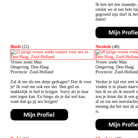
Ik ben net een maandje 
omdat we al een hele tij
gegroeid zijn durf ik he
daten!
Bindi
(22)
Nicolesh
(48)
Vrouw zoekt Man
Vrouw zoekt Man
Omgeving: Den-Haag
Omgeving: Den-Haag
Provincie: Zuid-Holland
Provincie: Zuid-Hollan
Zal ik me als een sletje gedragen? Doe ik voor
Verdoe je tijd niet met i
je! Ik voel me ook een slet. Ben geil en
vinden is in plaats daarv
makkelijk in bed te krijgen. Sorry als je daar
ben ik en als ik mezelf
niet tegen kan. En bingo als je dat wel kan,
zou je lezen dat ik een 
want dan ga jij sex krijgen!
af en toe een neerslacht
mening dat het met de j
is.