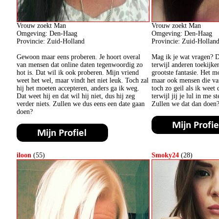
Vrouw zoekt Man
Vrouw zoekt Man
Omgeving: Den-Haag
Omgeving: Den-Haag
Provincie: Zuid-Holland
Provincie: Zuid-Hollan
Gewoon maar eens proberen. Je hoort overal
Mag ik je wat vragen? Du
van mensen dat online daten tegenwoordig zo
terwijl anderen toekijke
hot is. Dat wil ik ook proberen. Mijn vriend
grootste fantasie. Het 
weet het wel, maar vindt het niet leuk. Toch zal
maar ook mensen die va
hij het moeten accepteren, anders ga ik weg.
toch zo geil als ik wee
Dat weet hij en dat wil hij niet, dus hij zeg
terwijl jij je lul in me s
verder niets. Zullen we dus eens een date gaan
Zullen we dat dan doen
doen?
iloon
(55)
Smoky24
(28)