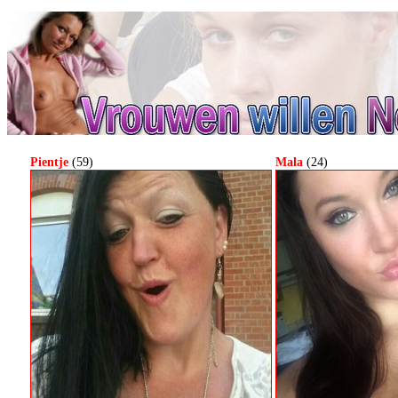
Pientje
(59)
Mala
(24)