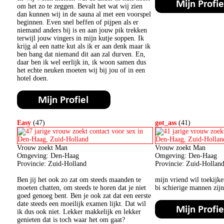
om het zo te zeggen. Bevalt het wat wij zien
dan kunnen wij in de sauna al met een voorspel
beginnen. Even snel beffen of pijpen als er
niemand anders bij is en aan jouw pik trekken
terwijl jouw vingers in mijn kutje soppen. Ik
krijg al een natte kut als ik er aan denk maar ik
ben bang dat niemand dit aan zal durven. En,
daar ben ik wel eerlijk in, ik woon samen dus
het echte neuken moeten wij bij jou of in een
hotel doen.
Easy
(47)
got_ass
(41)
Vrouw zoekt Man
Vrouw zoekt Man
Omgeving: Den-Haag
Omgeving: Den-Haag
Provincie: Zuid-Holland
Provincie: Zuid-Hollan
Ben jij het ook zo zat om steeds maanden te
mijn vriend wil toekijk
moeten chatten, om steeds te horen dat je niet
bi schierige mannen zi
goed genoeg bent. Ben je ook zat dat een eerste
date steeds een moeilijk examen lijkt. Dat wil
ik dus ook niet. Lekker makkelijk en lekker
genieten dat is toch waar het om gaat?