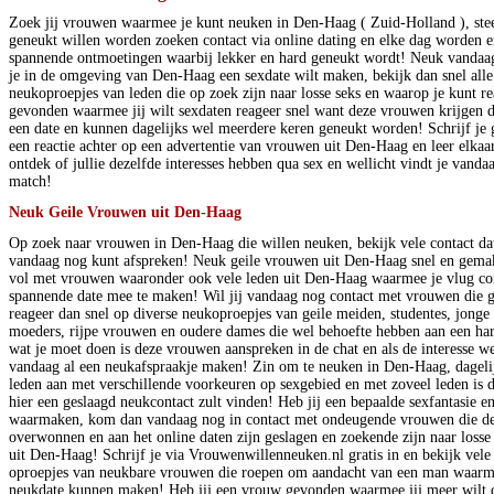
Zoek jij vrouwen waarmee je kunt neuken in Den-Haag ( Zuid-Holland ), st
geneukt willen worden zoeken contact via online dating en elke dag worden e
spannende ontmoetingen waarbij lekker en hard geneukt wordt! Neuk vandaag
je in de omgeving van Den-Haag een sexdate wilt maken, bekijk dan snel alle
neukoproepjes van leden die op zoek zijn naar losse seks en waarop je kunt r
gevonden waarmee jij wilt sexdaten reageer snel want deze vrouwen krijgen da
een date en kunnen dagelijks wel meerdere keren geneukt worden! Schrijf je gra
een reactie achter op een advertentie van vrouwen uit Den-Haag en leer elkaa
ontdek of jullie dezelfde interesses hebben qua sex en wellicht vindt je vand
match!
Neuk Geile Vrouwen uit Den-Haag
Op zoek naar vrouwen in Den-Haag die willen neuken, bekijk vele contact da
vandaag nog kunt afspreken! Neuk geile vrouwen uit Den-Haag snel en gemakk
vol met vrouwen waaronder ook vele leden uit Den-Haag waarmee je vlug co
spannende date mee te maken! Wil jij vandaag nog contact met vrouwen die 
reageer dan snel op diverse neukoproepjes van geile meiden, studentes, jonge
moeders, rijpe vrouwen en oudere dames die wel behoefte hebben aan een ha
wat je moet doen is deze vrouwen aanspreken in de chat en als de interesse wed
vandaag al een neukafspraakje maken! Zin om te neuken in Den-Haag, dageli
leden aan met verschillende voorkeuren op sexgebied en met zoveel leden is d
hier een geslaagd neukcontact zult vinden! Heb jij een bepaalde sexfantasie en 
waarmaken, kom dan vandaag nog in contact met ondeugende vrouwen die d
overwonnen en aan het online daten zijn geslagen en zoekende zijn naar loss
uit Den-Haag! Schrijf je via Vrouwenwillenneuken.nl gratis in en bekijk vele 
oproepjes van neukbare vrouwen die roepen om aandacht van een man waarm
neukdate kunnen maken! Heb jij een vrouw gevonden waarmee jij meer wilt da