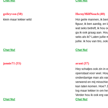
Chat Nu!
Chat Nu!
geileyvon (50)
HornyMilfNouch (40)
klein maar lekker wild
Hoi geile mannen, ik ben
figuur, ik ben aardig, en 
wat seks betreft, ik hou 
ga ik ook graag aan. Hou
seks als ik? Laten jullie
jullie. ik hou van trio, oo
Chat Nu!
Chat Nu!
jannie71 (55)
arani (37)
Hey schatjes ook zin in 
openstaat voor veel. Ho
onderdanige man als va
verwend en mij misschie
kan laten komen. Hoe? J
log maar lekker in om he
Verder hou ik ook erg va
Chat Nu!
allerlei speeltje
Chat Nu!