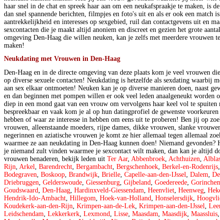
haar snel in de chat en spreek haar aan om een neukafspraakje te maken, is de
dan snel spannende berichten, filmpjes en foto's uit en als er ook een match 
aantrekkelijkheid en interesses op sexgebied, ruil dan contactgevens uit en ma
sexcontacten die je maakt altijd anoniem en discreet en gezien het grote aanta
omgeving Den-Haag die willen neuken, kan je zelfs met meerdere vrouwen teg
maken!
Neukdating met Vrouwen in Den-Haag
Den-Haag en in de directe omgeving van deze plaats kom je veel vrouwen die
op diverse sexuele contacten! Neukdating is hetzelfde als sexdating waarbij 
aan sex elkaar ontmoeten! Neuken kan je op diverse manieren doen, naast gew
en dan beginnen met pompen willen er ook veel leden anaalgeneukt worden of
diep in een mond gaat van een vrouw om vervolgens haar keel vol te spuiten m
bespreekbaar en vaak kom je al op hun datingprofiel de gewenste voorkeuren 
hebben of waar ze interesse in hebben om eens uit te proberen! Ben jij op zo
vrouwen, alleenstaande moeders, rijpe dames, dikke vrouwen, slanke vrouwe
negerinnen en aziatische vrouwen je komt ze hier allemaal tegen allemaal z
waarmee ze aan neukdating in Den-Haag kunnen doen! Niemand gevonden? Ho
je niemand zult vinden waarmee je sexcontact wilt maken, dan kan je altijd 
vrouwen benaderen, bekijk leden uit
Ter Aar
,
Abbenbroek
,
Achthuizen
,
Albla
Rijn
,
Arkel
,
Barendrecht
,
Bergambacht
,
Bergschenhoek
,
Berkel-en-Rodenrijs
Bodegraven
,
Boskoop
,
Brandwijk
,
Brielle
,
Capelle-aan-den-IJssel
,
Dalem
,
De
Driebruggen
,
Gelderswoude
,
Giessenburg
,
Gijbeland
,
Goedereede
,
Gorinche
Goudswaard
,
Den-Haag
,
Hardinxveld-Giessendam
,
Heenvliet
,
Heenweg
,
Hek
Hendrik-Ido-Ambacht
,
Hillegom
,
Hoek-van-Holland
,
Honselersdijk
,
Hoogvli
Koudekerk-aan-den-Rijn
,
Krimpen-aan-de-Lek
,
Krimpen-aan-den-IJssel
,
Lee
Leidschendam
,
Lekkerkerk
,
Lexmond
,
Lisse
,
Maasdam
,
Maasdijk
,
Maassluis