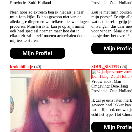
Provincie: Zuid-Holland
Provincie: Zuid-Hollan
Neen hoor zo extreem ben ik niet als je naar
Zou je met mijn borsten
mijn foto kijkt. Ik hou gewoon niet van de
mijn poesje? Ze zijn all
alledaagse dingen en wil telkens nieuwe dingen
wat dat betreft...grijp j
proberen. Mijn karakter kan je op zijn minst
ontvangen, dus daar mo
ook heel speciaal noemen maar hoe dat in
voor vinden. Maar dat 
elkaar zit zal je zelf moeten achterhalen door
poesje doet het overal!
mij iets te sturen.
krokobilletje
(40)
SOUL_SISTER
(24)
Vrouw zoekt Man
Omgeving: Den-Haag
Provincie: Zuid-Hollan
Ik zal je eens laten mer
gewoon heel lekker kan z
natuurlijk ook om wat je
echt het type: Hot Choco