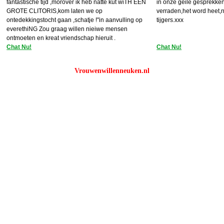
fantastische tijd ,morover ik heb natte kut wiTH EEN
in onze geile gesprekken
GROTE CLITORIS,kom laten we op
verraden,het word heet,
ontedekkingstocht gaan ,schatje !"in aanvulling op
tijgers.xxx
everethiNG Zou graag willen nieiwe mensen
ontmoeten en kreat vriendschap hieruit .
Chat Nu!
Chat Nu!
Vrouwenwillenneuken.nl